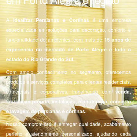
A
Idealizar Persianas e Cortinas
é uma empresa
especializada em soluções para decoração, conforto e
funcionalidade de ambientes, com mais de
15 anos de
experiência no mercado de Porto Alegre e todo o
estado do Rio Grande do Sul
.
Com amplo conhecimento no segmento, oferecemos
produtos e serviços completos para clientes residenciais,
comerciais e corporativos, trabalhando com
venda,
fabricação própria, instalação, manutenção, conserto
e lavagem de persianas e cortinas
.
Nosso compromisso é entregar qualidade, acabamento
perfeito e atendimento personalizado, ajudando cada